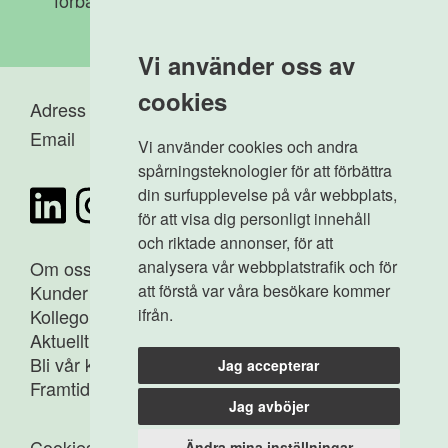
förbättringsarbetet!
Vi använder oss av
cookies
Adress
-
Karlavägen 112
Email
-
info@agima.se
Vi använder cookies och andra
spårningsteknologier för att förbättra
din surfupplevelse på vår webbplats,
för att visa dig personligt innehåll
och riktade annonser, för att
analysera vår webbplatstrafik och för
Om oss
att förstå var våra besökare kommer
Kunder
ifrån.
Kollegor
Aktuellt
Bli vår kollega
Jag accepterar
Framtidens medborgare
Jag avböjer
Cookies
Ändra mina inställningar