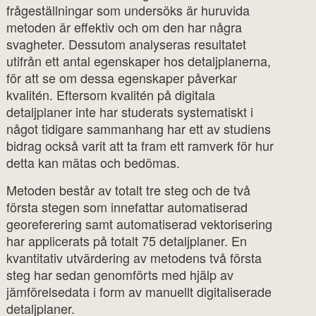
frågeställningar som undersöks är huruvida
metoden är effektiv och om den har några
svagheter. Dessutom analyseras resultatet
utifrån ett antal egenskaper hos detaljplanerna,
för att se om dessa egenskaper påverkar
kvalitén. Eftersom kvalitén på digitala
detaljplaner inte har studerats systematiskt i
något tidigare sammanhang har ett av studiens
bidrag också varit att ta fram ett ramverk för hur
detta kan mätas och bedömas.
Metoden består av totalt tre steg och de två
första stegen som innefattar automatiserad
georeferering samt automatiserad vektorisering
har applicerats på totalt 75 detaljplaner. En
kvantitativ utvärdering av metodens två första
steg har sedan genomförts med hjälp av
jämförelsedata i form av manuellt digitaliserade
detaljplaner.