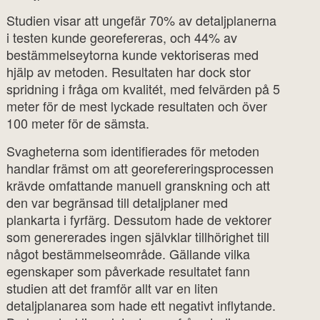
Studien visar att ungefär 70% av detaljplanerna
i testen kunde georefereras, och 44% av
bestämmelseytorna kunde vektoriseras med
hjälp av metoden. Resultaten har dock stor
spridning i fråga om kvalitét, med felvärden på 5
meter för de mest lyckade resultaten och över
100 meter för de sämsta.
Svagheterna som identifierades för metoden
handlar främst om att georefereringsprocessen
krävde omfattande manuell granskning och att
den var begränsad till detaljplaner med
plankarta i fyrfärg. Dessutom hade de vektorer
som genererades ingen självklar tillhörighet till
något bestämmelseområde. Gällande vilka
egenskaper som påverkade resultatet fann
studien att det framför allt var en liten
detaljplanarea som hade ett negativt inflytande.