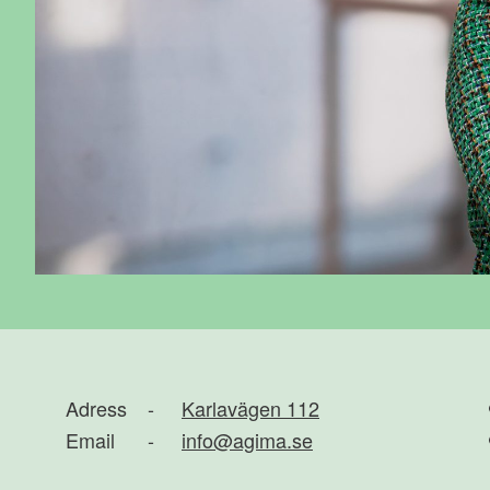
Adress
-
Karlavägen 112
Email
-
info@agima.se