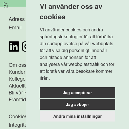
Vi använder oss av
cookies
Adress
-
Karlavägen 112
Email
-
info@agima.se
Vi använder cookies och andra
spårningsteknologier för att förbättra
din surfupplevelse på vår webbplats,
för att visa dig personligt innehåll
och riktade annonser, för att
analysera vår webbplatstrafik och för
Om oss
att förstå var våra besökare kommer
Kunder
ifrån.
Kollegor
Aktuellt
Bli vår kollega
Jag accepterar
Framtidens medborgare
Jag avböjer
Cookies
Ändra mina inställningar
Integritetspolicy