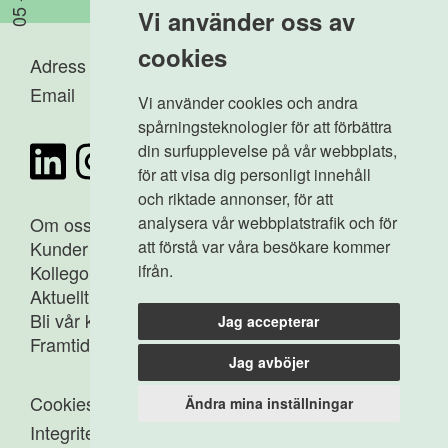
Vi använder oss av
cookies
Adress
-
Karlavägen 112
Email
-
info@agima.se
Vi använder cookies och andra
spårningsteknologier för att förbättra
din surfupplevelse på vår webbplats,
för att visa dig personligt innehåll
och riktade annonser, för att
analysera vår webbplatstrafik och för
Om oss
att förstå var våra besökare kommer
Kunder
ifrån.
Kollegor
Aktuellt
Bli vår kollega
Jag accepterar
Framtidens medborgare
Jag avböjer
Cookies
Ändra mina inställningar
Integritetspolicy