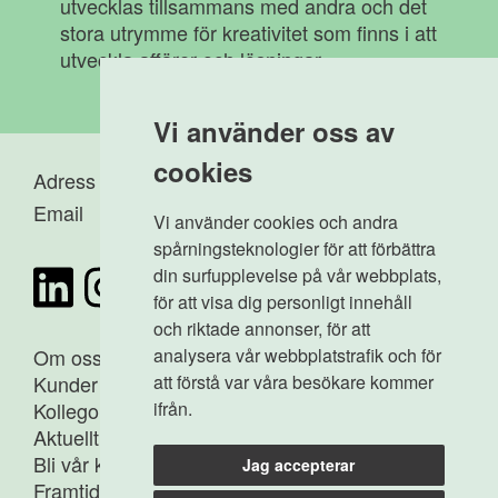
utvecklas tillsammans med andra och det
stora utrymme för kreativitet som finns i att
utveckla affärer och lösningar.
Vi använder oss av
cookies
Adress
-
Karlavägen 112
Email
-
info@agima.se
Vi använder cookies och andra
spårningsteknologier för att förbättra
din surfupplevelse på vår webbplats,
för att visa dig personligt innehåll
och riktade annonser, för att
analysera vår webbplatstrafik och för
Om oss
att förstå var våra besökare kommer
Kunder
ifrån.
Kollegor
Aktuellt
Bli vår kollega
Jag accepterar
Framtidens medborgare